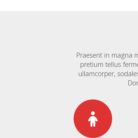
Praesent in magna m
pretium tellus ferm
ullamcorper, sodales
Don