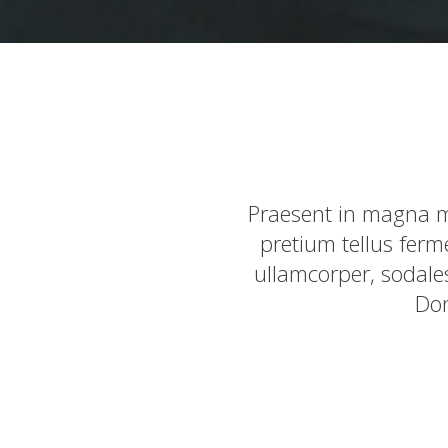
Praesent in magna m
pretium tellus ferm
ullamcorper, sodales
Don